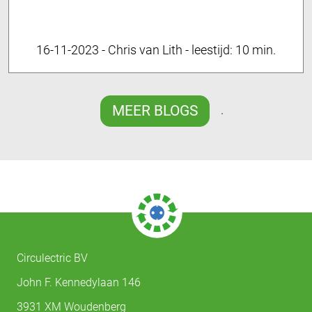
16-11-2023
-
Chris van Lith
-
leestijd:
10 min.
MEER BLOGS
.
Circulectric BV
John F. Kennedylaan 146
3931 XM Woudenberg